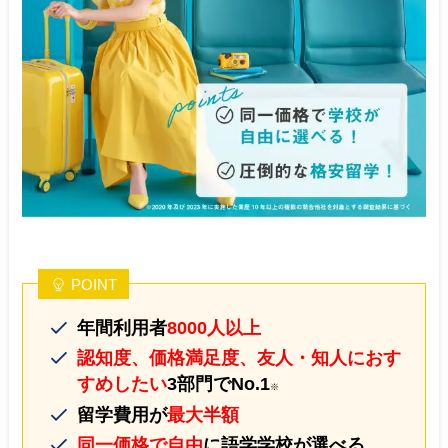
POINT
年間利用者
8000人以上
認知度、価格満足度、友人・知人におす
すめしたい
3部門でNo.1
※
留学費用が
最大半額
同一価格で自由
に語学学校が選べる