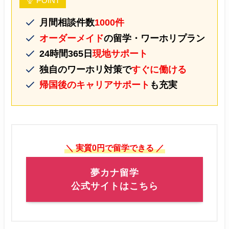
POINT
月間相談件数
1000件
オーダーメイド
の留学・ワーホリプラン
24時間365日
現地サポート
独自のワーホリ対策で
すぐに働ける
帰国後のキャリアサポート
も充実
＼ 実質0円で留学できる ／
夢カナ留学
公式サイトはこちら