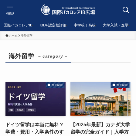
MENU
国際バカロレアIB
IBDP認定校詳細
中学校｜高校
大学入試・進学
ホーム
海外留学
海外留学
– category –
海外留学
海外留学
ドイツ留学は本当に無料？
【2025年最新】カナダ大学
学費・費用・入学条件のす
留学の完全ガイド｜入学方