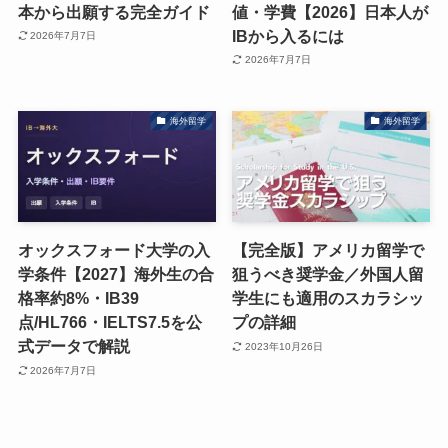
本から出願する完全ガイド
値・学費【2026】日本人が
IBから入るには
2026年7月7日
2026年7月7日
海外留学
海外留学
オックスフォード大学の入
【完全版】アメリカ留学で
学条件【2027】海外生の合
狙うべき奨学金／外国人留
格率約8%・IB39
学生にも適用のスカラシッ
点/HL766・IELTS7.5を公
プの詳細
式データで解説
2023年10月26日
2026年7月7日