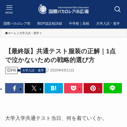
MENU
国際バカロレアIB
IBDP認定校詳細
中学校｜高校
大学入試・進学
ホーム
大学入試・進学
【最終版】共通テスト服装の正解｜1点
で泣かないための戦略的選び方
PR
2025年6月11日
大学入試・進学
大学入学共通テスト当日、何を着ていくか。