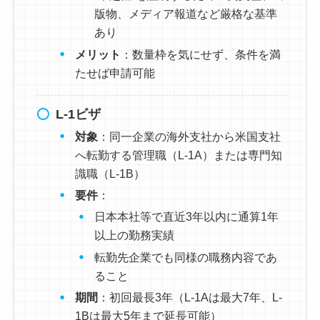
版物、メディア報道など厳格な基準
あり
メリット
：数量枠を気にせず、条件を満
たせば申請可能
L-1ビザ
対象
：同一企業の海外支社から米国支社
へ転勤する管理職（L-1A）または専門知
識職（L-1B）
要件
：
日本本社等で直近3年以内に通算1年
以上の勤務実績
転勤先企業でも同様の職務内容であ
ること
期間
：初回最長3年（L-1Aは最大7年、L-
1Bは最大5年まで延長可能）