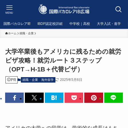
MENU
国際バカロレアIB
IBDP認定校詳細
中学校｜高校
大学入試・進学
ホーム
就職・企業
大学卒業後もアメリカに残るための就労
ビザ攻略！就労ルート３ステップ
（OPT→H-1B＋代替ビザ）
PR
2025年5月6日
就職・企業
海外留学
アメリカの大学への留学は、学術的な成長はもち