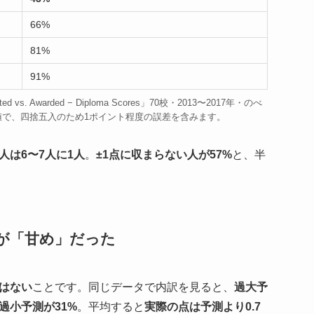
66%
81%
91%
ted vs. Awarded − Diploma Scores」70校・2013〜2017年・のべ
値で、四捨五入のため1ポイント程度の誤差を含みます。
人は6〜7人に1人
。
±1点に収まらない人が57%
と、半
が「甘め」だった
はない
ことです。同じデータで内訳を見ると、
過大予
過小予測が31%
。平均すると
実際の点は予測より0.7