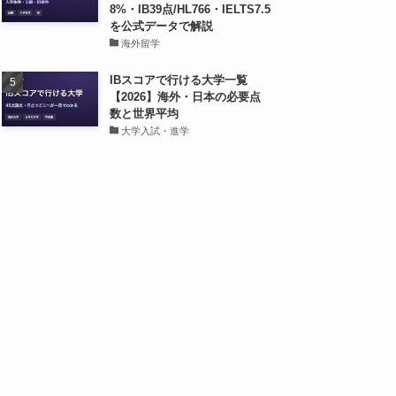
8%・IB39点/HL766・IELTS7.5
を公式データで解説
海外留学
IBスコアで行ける大学一覧
【2026】海外・日本の必要点
数と世界平均
大学入試・進学