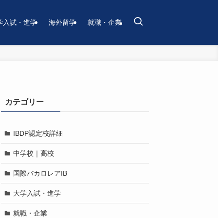
学入試・進学
海外留学
就職・企業
カテゴリー
IBDP認定校詳細
中学校｜高校
国際バカロレアIB
大学入試・進学
就職・企業