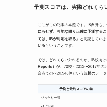
予測スコアは、実際どれくら
ここがこの記事の本題です。IB自身も、
にもせず、可能な限り正確に予測するこ
ては、IBが対応を取る
」と明記していま
いる
ということです。
では、どれくらい外れるのか。IB校向
Reports）
が、70校・2013〜2017
合点でのべ20,548件という規模のデー
予測と最終スコアの差
ぴったり一致
±1点以内