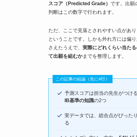
スコア（Predicted Grade）
です。出願
判断はこの数字で行われます。
ただ、ここで見落とされやすい点があり
ということです。しかも外れ方には偏り
さえたうえで、
実際にどれくらい当たる
て出願を組むか
までを整理します。
この記事の結論（先に4行）
予測スコアは担当の先生がつけ
IB基準の知識
の2つ
実データでは、総合点がぴった
る