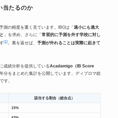
い当たるのか
予測の精度を重く見ています。IBOは「
過小にも過大
と
」を求め、さらに「
常習的に予測を外す学校に対し
[1]
す
。裏を返せば、
予測が外れることは実際に起きて
けに成績分析を提供している
Acadamigo（IB Score
年の5年分をまとめた集計を公開しています。ディプロマ総
タです。
該当する割合（総合点）
15%
43%