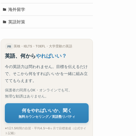
海外留学
英語対策
英検・IELTS・TOEFL・大学受験の英語
PR
英語、何から
やればいい？
今の英語力は問われません。目標を伝えるだけ
で、そこから何をすればいいかを一緒に組み立
ててもらえます。
保護者の同席もOK・オンラインでも可。
無理な勧誘はありません。
何をやればいいか、聞く
無料カウンセリング／英語塾リバティ
※1日1.5時間の自習・平均4.5〜6ヶ月で目標達成（公式サイ
ト記載）