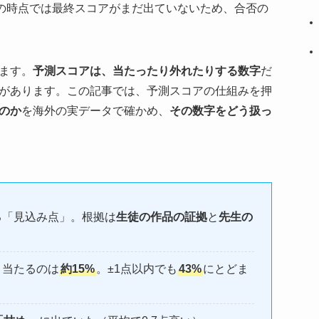
の時点では最終スコアがまだ出ていないため、合否の
ます。
予測スコアは、当たったり外れたりする数字
だ
があります。この記事では、予測スコアの仕組みを押
のか
を海外の実データで確かめ、
その数字をどう扱っ
る「見込み点」。根拠は
生徒の作品の証拠
と
先生の
り当たるのは
約15%
。±1点以内でも
43%
にとどま