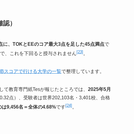
確認）
2点に、TOKとEEのコア最大3点を足した45点満点
で
[23]
点で、これを下回ると授与されません
。
IBスコアで行ける大学の一覧
で整理しています。
して教育専門紙Tesが報じたところでは、
2025年5月
0.32点）、受験者は世界202,103名・3,401校、合格
[24]
9,456名＝全体の4.68%
です
。