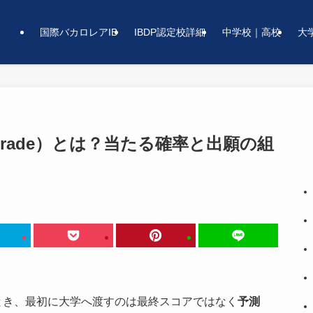
国際バカロレアIB
IBDP認定校詳細
中学校｜高校
大
d Grade）とは？当たる確率と出願の組
るとき、最初に大学へ渡すのは最終スコアではなく
予測