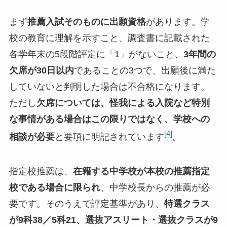
まず
推薦入試そのものに出願資格
があります。学
校の教育に理解を示すこと、調査書に記載された
各学年末の5段階評定に「1」がないこと、
3年間の
欠席が30日以内
であることの3つで、出願後に満た
していないと判明した場合は不合格になります。
ただし
欠席については、怪我による入院など特別
な事情がある場合はこの限りではなく、学校への
[4]
相談が必要
と要項に明記されています
。
指定校推薦は、
在籍する中学校が本校の推薦指定
校である場合に限られ
、中学校長からの推薦が必
要です。そのうえで評定基準があり、
特選クラス
が9科38／5科21、選抜アスリート・選抜クラスが9