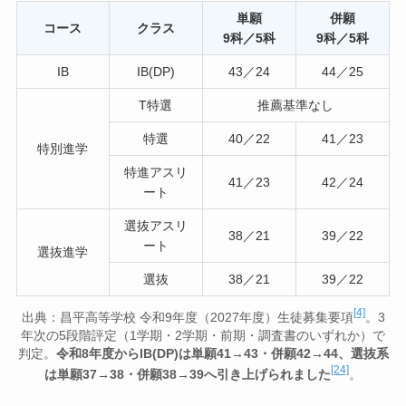
単願
併願
コース
クラス
9科／5科
9科／5科
IB
IB(DP)
43／24
44／25
T特選
推薦基準なし
特選
40／22
41／23
特別進学
特進アスリ
41／23
42／24
ート
選抜アスリ
38／21
39／22
ート
選抜進学
選抜
38／21
39／22
[4]
出典：昌平高等学校 令和9年度（2027年度）生徒募集要項
。3
年次の5段階評定（1学期・2学期・前期・調査書のいずれか）で
判定。
令和8年度からIB(DP)は単願41→43・併願42→44、選抜系
[24]
は単願37→38・併願38→39へ引き上げられました
。