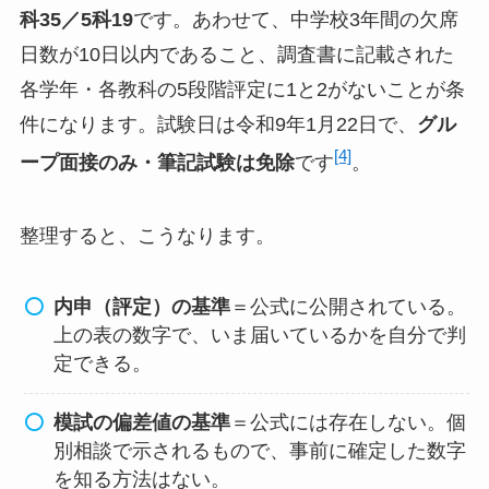
科35／5科19
です。あわせて、中学校3年間の欠席
日数が10日以内であること、調査書に記載された
各学年・各教科の5段階評定に1と2がないことが条
件になります。試験日は令和9年1月22日で、
グル
[4]
ープ面接のみ・筆記試験は免除
です
。
整理すると、こうなります。
内申（評定）の基準
＝公式に公開されている。
上の表の数字で、いま届いているかを自分で判
定できる。
模試の偏差値の基準
＝公式には存在しない。個
別相談で示されるもので、事前に確定した数字
を知る方法はない。