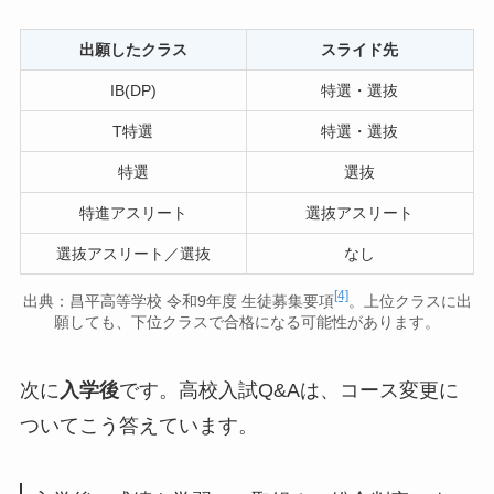
出願したクラス
スライド先
IB(DP)
特選・選抜
T特選
特選・選抜
特選
選抜
特進アスリート
選抜アスリート
選抜アスリート／選抜
なし
[4]
出典：昌平高等学校 令和9年度 生徒募集要項
。上位クラスに出
願しても、下位クラスで合格になる可能性があります。
次に
入学後
です。高校入試Q&Aは、コース変更に
ついてこう答えています。