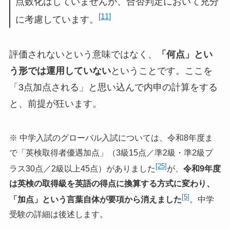
点数化はしていませんが、合否判定において充分
[11]
に考慮しています。
評価されないという意味ではなく、
「何点」とい
う形では運用していない
ということです。ここを
「3点加点される」と思い込んで内申の計算をする
と、前提が狂います。
※ 中学入試のグローバル入試については、令和8年度ま
で「英検取得者優遇加点」（3級15点／準2級・準2級プ
[25]
ラス30点／2級以上45点）がありました
が、
令和9年度
は英検の取得級を英語の得点に換算する方式に変わり、
[5]
「加点」という言葉自体が要項から消えました
。中学
受験の詳細は後述します。