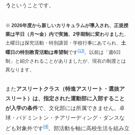
う
ということです。
※
2026年度から新しいカリキュラムが導入され、正規授
業は平日（月〜金）内で実施、2学期制に変わりました
。
土曜日は探究活動・特別講習・学校行事にあてられ、
土
[13]
曜日の特別教育活動は希望制
です
。以前は「週6日
制」と紹介されることがありましたが、現在の制度とは
異なります。
また
アスリートクラス（特進アスリート・選抜ア
スリート）は、指定された運動部に入部すること
が入学の条件
で、文化部には所属できません。卓
球・バドミントン・チアリーディング・ダンスな
[4]
ども対象外です
。部活動を軸に高校生活を組み立