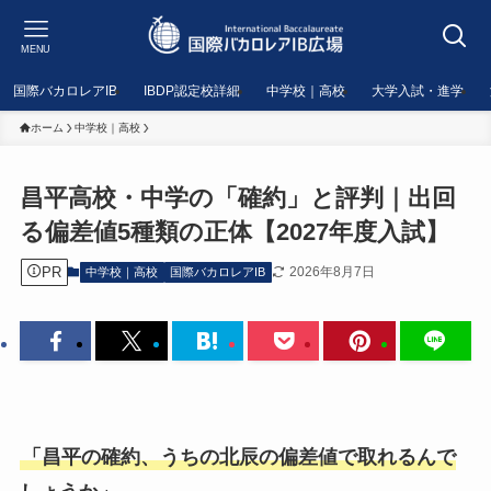
MENU
国際バカロレアIB
IBDP認定校詳細
中学校｜高校
大学入試・進学
ホーム
中学校｜高校
昌平高校・中学の「確約」と評判｜出回
る偏差値5種類の正体【2027年度入試】
PR
2026年8月7日
中学校｜高校
国際バカロレアIB
「昌平の確約、うちの北辰の偏差値で取れるんで