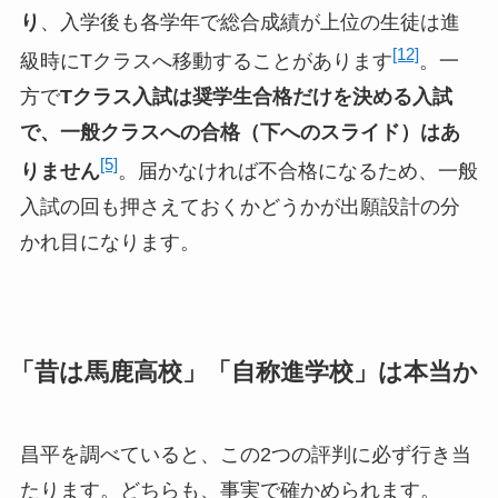
り
、入学後も各学年で総合成績が上位の生徒は進
[12]
級時にTクラスへ移動することがあります
。一
方で
Tクラス入試は奨学生合格だけを決める入試
で、一般クラスへの合格（下へのスライド）はあ
[5]
りません
。届かなければ不合格になるため、一般
入試の回も押さえておくかどうかが出願設計の分
かれ目になります。
「昔は馬鹿高校」「自称進学校」は本当か
昌平を調べていると、この2つの評判に必ず行き当
たります。どちらも、事実で確かめられます。