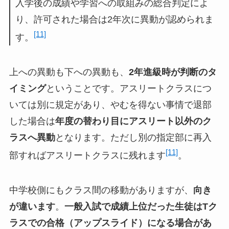
入学後の成績や学習への取組みの総合判定によ
り、許可された場合は2年次に異動が認められま
[11]
す。
上への異動も下への異動も、
2年進級時が判断のタ
イミング
ということです。アスリートクラスにつ
いては別に規定があり、やむを得ない事情で退部
した場合は
年度の替わり目にアスリート以外のク
ラスへ異動
となります。ただし別の指定部に再入
[11]
部すればアスリートクラスに残れます
。
中学校側にもクラス間の移動がありますが、
向き
が違います
。
一般入試で成績上位だった生徒はTク
ラスでの合格（アップスライド）になる場合があ