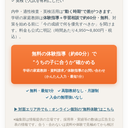
✓ 英検で入試を有利にしたい
内申・適性検査・英検活用は
“動く時期”で差がつきます
。
学研の家庭教師は
体験指導＋学習相談で約60分・無料
。対
策を始める前に「今の成績で何を優先すべきか」を聞けま
す。料金も公式に明記（時間あたり4,950〜8,800円・税
込）。
無料の体験指導（約60分）で
“うちの子に合うか”確かめる
学研の家庭教師・
資料請求／体験指導のお問い合わせ
（かんたん入力・最短1分）
✓ 無料・最短1分
✓ 高額教材なし・月謝制
✓ 入会の無理強いなし
▶ 対面エリア外でも：
オンライン個別の“無料体験”はこちら
※編集部は情報提供の立場です。採用率・実績等の数値は広告主公
表の情報です。合う・合わないは資料や体験で見極めてから検討