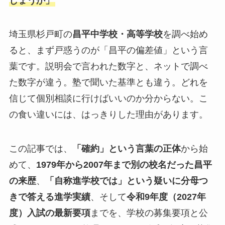
しょうか」
埼玉県杉戸町の
昌平中学校・高等学校
を調べ始め
ると、まず戸惑うのが「昌平の偏差値」という言
葉です。説明会で言われた数字と、ネットで調べ
た数字が違う。塾で聞いた基準とも違う。どれを
信じて個別相談に行けばいいのか分からない。こ
の食い違いには、はっきりした理由があります。
この記事では、
「確約」という言葉の正体
から始
めて、
1979年から2007年まで別の校名だった昌平
の来歴
、
「自称進学校では」という疑いに分母つ
きで答える進学実績
、そして
令和9年度（2027年
度）入試の最新要項
までを、学校の募集要項と公