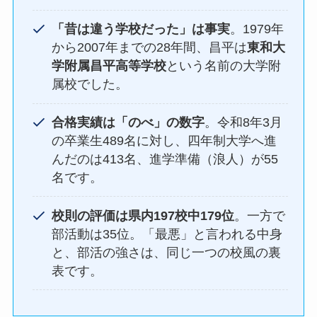
「昔は違う学校だった」は事実
。1979年
から2007年までの28年間、昌平は
東和大
学附属昌平高等学校
という名前の大学附
属校でした。
合格実績は「のべ」の数字
。令和8年3月
の卒業生489名に対し、四年制大学へ進
んだのは413名、進学準備（浪人）が55
名です。
校則の評価は県内197校中179位
。一方で
部活動は35位。「最悪」と言われる中身
と、部活の強さは、同じ一つの校風の裏
表です。