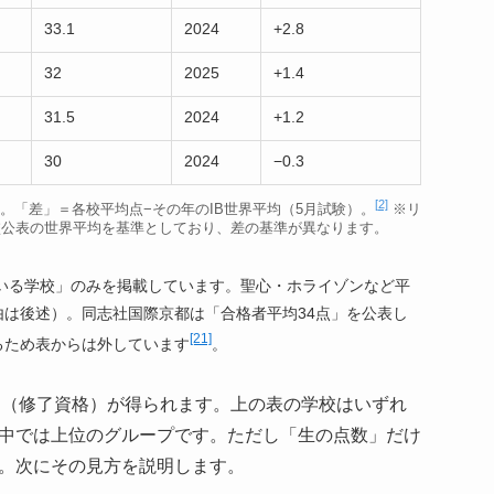
33.1
2024
+2.8
32
2025
+1.4
31.5
2024
+1.2
30
2024
−0.3
[2]
新公表値。「差」＝各校平均点−その年のIB世界平均（5月試験）。
※リ
校公表の世界平均を基準としており、差の基準が異なります。
いる学校」のみを掲載しています。聖心・ホライゾンなど平
は後述）。同志社国際京都は「合格者平均34点」を公表し
[21]
るため表からは外しています
。
ロマ（修了資格）が得られます。上の表の学校はいずれ
中では上位のグループです。ただし「生の点数」だけ
。次にその見方を説明します。