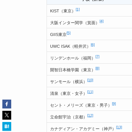
[1]
KIST（東京）
[4]
大阪インター関学（箕面）
[5]
GIIS東京
[6]
UWC ISAK（軽井沢）
[7]
リンデンホール（福岡）
[8]
開智日本橋学園（東京）
[10]
サンモール（横浜）
[11]
清泉（東京・女子）
[9]
セント・メリーズ（東京・男子）
[12]
立命館宇治（京都）
[13]
カナディアン・アカデミー（神戸）