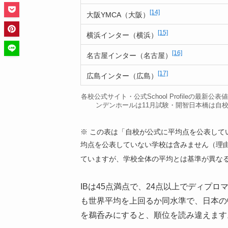
[14]
大阪YMCA（大阪）
[15]
横浜インター（横浜）
[16]
名古屋インター（名古屋）
[17]
広島インター（広島）
各校公式サイト・公式School Profileの最
ンデンホールは11月試験・開智日本橋は自
※ この表は「自校が公式に平均点を公表して
均点を公表していない学校は含みません（理由
ていますが、学校全体の平均とは基準が異な
IBは45点満点で、24点以上でディプ
も世界平均を上回るか同水準で、日本の
を鵜呑みにすると、順位を読み違えます