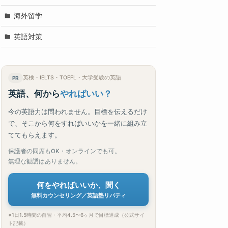
海外留学
英語対策
英検・IELTS・TOEFL・大学受験の英語
PR
英語、何から
やればいい？
今の英語力は問われません。目標を伝えるだけ
で、そこから何をすればいいかを一緒に組み立
ててもらえます。
保護者の同席もOK・オンラインでも可。
無理な勧誘はありません。
何をやればいいか、聞く
無料カウンセリング／英語塾リバティ
※1日1.5時間の自習・平均4.5〜6ヶ月で目標達成（公式サイ
ト記載）