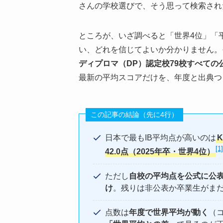
さんの学校選びで、そう思って検索され
ところが、いざ調べると「世界4位」「
い、どれを信じてよいか分かりません。
ディプロマ（DP）認定校79校すべての
最新の平均スコアだけを、年度と出典つ
この記事の結論（先に4行）
日本で最もIB平均点が高いのは
[1]
42.0点（2025年卒・世界4位）
ただし
自校の平均点を公式に公表
け
。残りは非公表か卒業生がま
点数は
年度で世界平均が動く
（