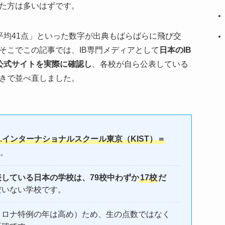
た方は多いはずです。
平均41点」といった数字が出典もばらばらに飛び交
そこでこの記事では、IB専門メディアとして
日本のIB
公式サイトを実際に確認し
、各校が自ら公表している
きで並べ直しました。
K.インターナショナルスクール東京（KIST）＝
。
している日本の学校は、79校中わずか
17校
だ
だいない学校です。
コロナ特例の年は高め）ため、生の点数ではなく