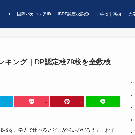
国際バカロレアIB
IBDP認定校詳細
中学校｜高校
大
ランキング｜DP認定校79校を全数検
IB校を、学力で比べるとどこが強いのだろう」。お子