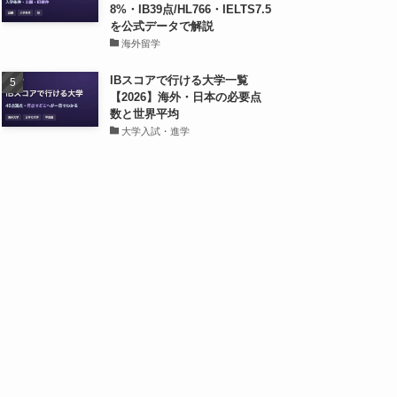
8%・IB39点/HL766・IELTS7.5
を公式データで解説
海外留学
IBスコアで行ける大学一覧
【2026】海外・日本の必要点
数と世界平均
大学入試・進学